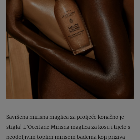
Savršena mirisna maglica za proljeće konačno je
stigla! L’Occitane Mirisna maglica za kosu i tijelo s
neodoljivim toplim mirisom badema koji priziva