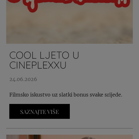
COOL LJETO U
CINEPLEXXU
24.06.2026
Filmsko iskustvo uz slatki bonus svake srijede.
SAZNAJTE VIŠE