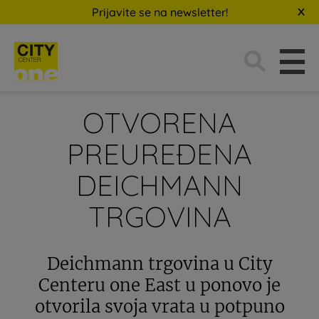
Prijavite se na newsletter!
Traži:
OTVORENA
PREUREĐENA
DEICHMANN
TRGOVINA
Deichmann trgovina u City
Centeru one East u ponovo je
otvorila svoja vrata u potpuno