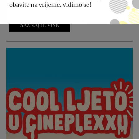
U nastavku pogledajte radno vrijeme City
obavite na vrijeme. Vidimo se!
Centera one East - 05. i 15. kolovoza.
SAZNAJTE VIŠE