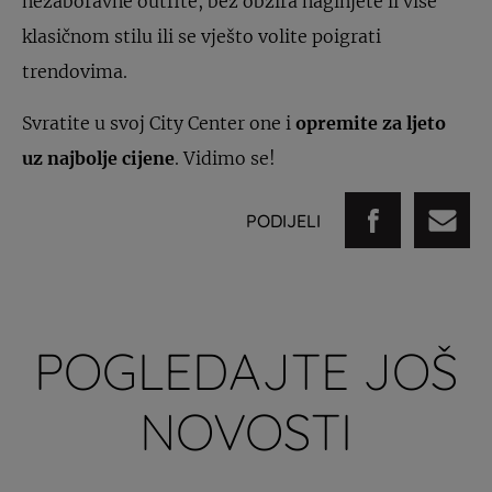
nezaboravne outfite, bez obzira naginjete li više
klasičnom stilu ili se vješto volite poigrati
trendovima.
Svratite u svoj City Center one i
opremite za ljeto
uz najbolje cijene
. Vidimo se!
PODIJELI
POGLEDAJTE JOŠ
NOVOSTI