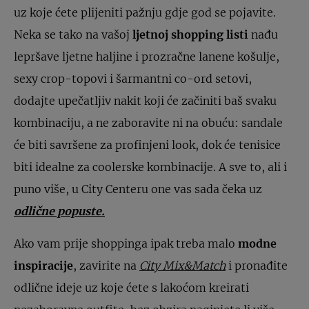
uz koje ćete plijeniti pažnju gdje god se pojavite.
Neka se tako na vašoj
ljetnoj shopping listi
nađu
lepršave ljetne haljine i prozračne lanene košulje,
sexy crop-topovi i šarmantni co-ord setovi,
dodajte upečatljiv nakit koji će začiniti baš svaku
kombinaciju, a ne zaboravite ni na obuću: sandale
će biti savršene za profinjeni look, dok će tenisice
biti idealne za coolerske kombinacije. A sve to, ali i
puno više, u City Centeru one vas sada čeka uz
odlične popuste.
Ako vam prije shoppinga ipak treba malo
modne
inspiracije
, zavirite na
City Mix&Match
i pronađite
odlične ideje uz koje ćete s lakoćom kreirati