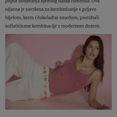
poput dodavanja nježnog daška rumenila. Ova
nijansa je savršena za kombiniranje s prljavo
bijelom, krem ​​i čokoladno smeđom, postižući
sofisticirane kombinacije s modernom dozom.