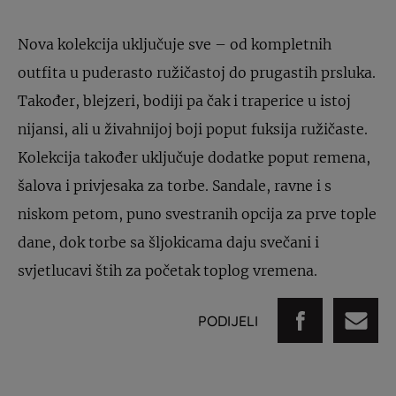
Nova kolekcija uključuje sve – od kompletnih
outfita u puderasto ružičastoj do prugastih prsluka.
Također, blejzeri, bodiji pa čak i traperice u istoj
nijansi, ali u živahnijoj boji poput fuksija ružičaste.
Kolekcija također uključuje dodatke poput remena,
šalova i privjesaka za torbe. Sandale, ravne i s
niskom petom, puno svestranih opcija za prve tople
dane, dok torbe sa šljokicama daju svečani i
svjetlucavi štih za početak toplog vremena.
PODIJELI