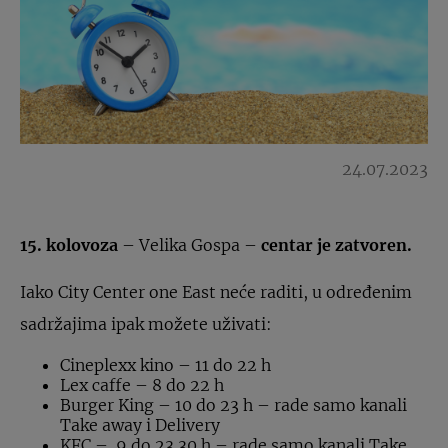
24.07.2023
15. kolovoza
– Velika Gospa –
centar je zatvoren.
Iako City Center one East neće raditi, u određenim
sadržajima ipak možete uživati:
Cineplexx kino – 11 do 22 h
Lex caffe – 8 do 22 h
Burger King – 10 do 23 h – rade samo kanali
Take away i Delivery
KFC – 9 do 23.30 h – rade samo kanali Take