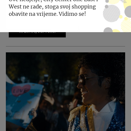
West ne rade, stoga svoj shopping
Kućice za pčele stvorit će siguran kutak za život i
obavite na vrijeme. Vidimo se!
razmnožavanje divljih pčela.
SAZNAJTE VIŠE