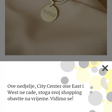
DODIR OSOBNOSTI UZ
AFFINITY SILVER
Vaš nakit. Vaša priča.
Ove nedjelje, City Center one East i
West ne rade, stoga svoj shopping
SAZNAJTE VIŠE
obavite na vrijeme. Vidimo se!