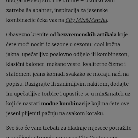
obogatite svoj stil. I ne brinite – ukoliko vam
zatreba šalabahter, inspiracija za jesenske
kombinacije čeka vas na
City Mix&Matchu
.
Obavezno krenite od
bezvremenskih artikala
koje
ćete moći nositi iz sezone u sezonu: cool kožna
jakna, upečatljivo poslovno odijelo ili kombinezon,
klasični baloner, mekane veste, kvalitetne čizme i
statement jeans komadi svakako se moraju naći na
popisu. Razigrajte ih zanimljivim nakitom, dodajte
im upečatljive torbice i upustite se u mix&match uz
koji će nastati
modne kombinacije
kojima ćete ove
jeseni plijeniti pažnju na svakom koraku.
Sve što će vam trebati za hladnije mjesece potražite
u omiljenim trgovinama svog City Centera one.