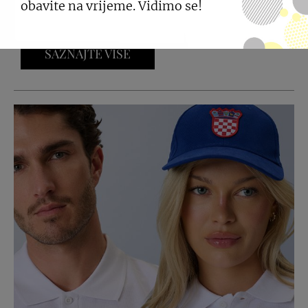
komunikacijsku kampanju posvećenu kolekciji
obavite na vrijeme. Vidimo se!
Ljeto 2026.
SAZNAJTE VIŠE