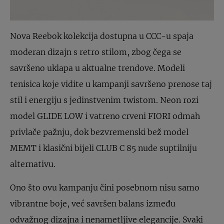
Nova Reebok kolekcija dostupna u CCC-u spaja
moderan dizajn s retro stilom, zbog čega se
savršeno uklapa u aktualne trendove. Modeli
tenisica koje vidite u kampanji savršeno prenose taj
stil i energiju s jedinstvenim twistom. Neon rozi
model GLIDE LOW i vatreno crveni FIORI odmah
privlače pažnju, dok bezvremenski bež model
MEMT i klasični bijeli CLUB C 85 nude suptilniju
alternativu.
Ono što ovu kampanju čini posebnom nisu samo
vibrantne boje, već savršen balans između
odvažnog dizajna i nenametljive elegancije. Svaki