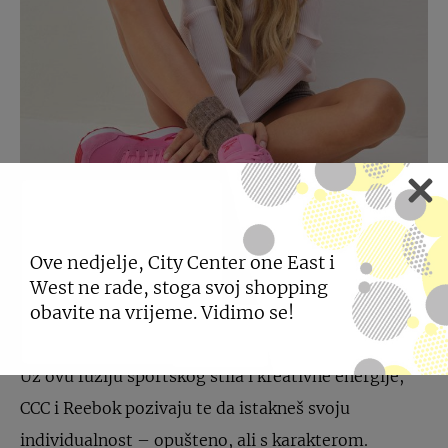
Ove nedjelje, City Center one East i
West ne rade, stoga svoj shopping
obavite na vrijeme. Vidimo se!
Uz ovu fuziju sportskog stila i kreativne energije,
CCC i Reebok pozivaju te da istakneš svoju
individualnost – opušteno, ali s karakterom.