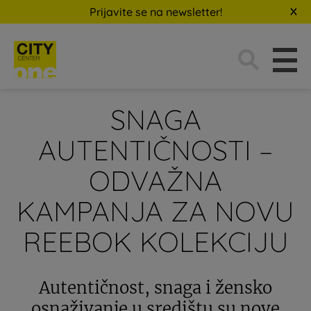
Prijavite se na newsletter!
Traži:
SNAGA
AUTENTIČNOSTI –
ODVAŽNA
KAMPANJA ZA NOVU
REEBOK KOLEKCIJU
Autentičnost, snaga i žensko
osnaživanje u središtu su nove