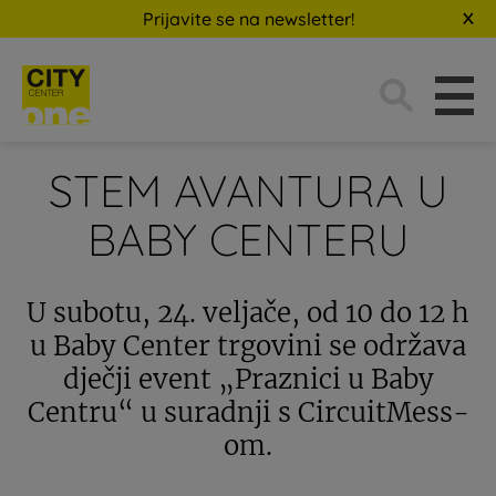
Prijavite se na newsletter!
Traži:
STEM AVANTURA U
BABY CENTERU
U subotu, 24. veljače, od 10 do 12 h
u Baby Center trgovini se održava
dječji event „Praznici u Baby
Centru“ u suradnji s CircuitMess-
om.