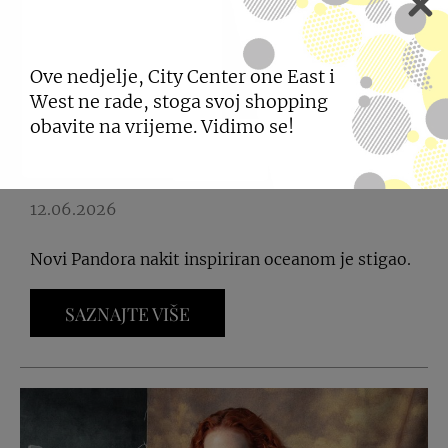
Ove nedjelje, City Center one East i
West ne rade, stoga svoj shopping
NOVA PANDORA
obavite na vrijeme. Vidimo se!
KOLEKCIJA
12.06.2026
Novi Pandora nakit inspiriran oceanom je stigao.
SAZNAJTE VIŠE