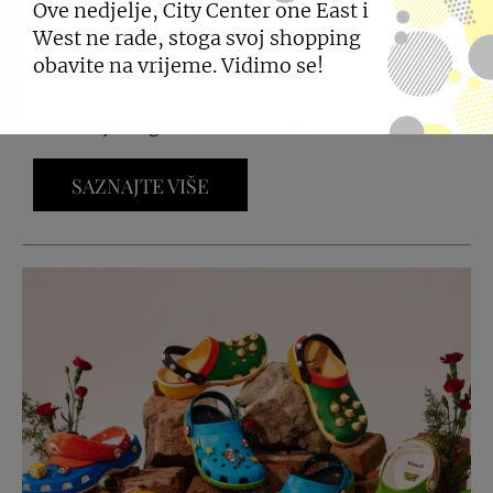
Ove nedjelje, City Center one East i
West ne rade, stoga svoj shopping
09.06.2026
obavite na vrijeme. Vidimo se!
Kolekcija s.Oliver za sve koji vole opušten stil s
dozom ljetnog šarma.
SAZNAJTE VIŠE