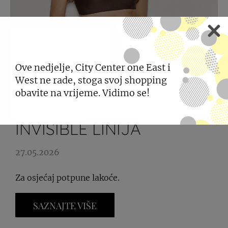
Ove nedjelje, City Center one East i
West ne rade, stoga svoj shopping
obavite na vrijeme. Vidimo se!
INTIMISSIMI ULTRA
INVISIBLE LINIJA
27.05.2026
Za osjećaj potpune lakoće.
SAZNAJTE VIŠE