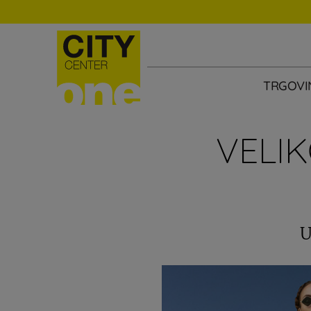
TRGOVI
VELI
U