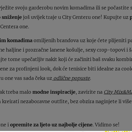
vježite svoju garderobu novim komadima ili se počastite
o sniženje
još uvijek traje u City Centeru one! Kupujte uz
Centera one.
ivim komadima
omiljenih brandova uz koje ćete plijeniti 
etne haljine i prozračne lanene košulje, sexy crop-topovi i
e tome upečatljiv nakit koji će začiniti baš svaku kombin
ene za profinjeni look, dok će tenisice biti idealne za coo
eru one vas sada čeka uz
odlične popuste
.
pak treba malo
modne inspiracije
, zavirite na
City Mix&M
 kreirati nezaboravne outfite, bez obzira naginjete li više 
one i
opremite za ljeto uz najbolje cijene
. Vidimo se!