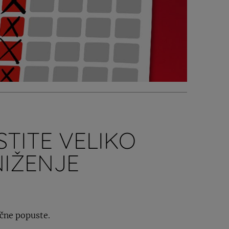
TITE VELIKO
NIŽENJE
ične popuste.