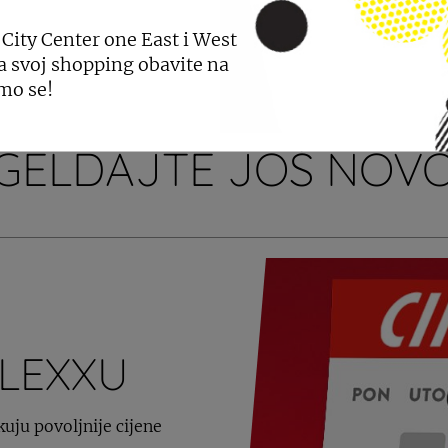
 City Center one East i West
a svoj shopping obavite na
mo se!
GELDAJTE JOŠ NOVO
PLEXXU
kuju povoljnije cijene