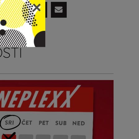
PODIJELI
STI