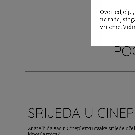
Ove nedjelje,
ne rade, stog
vrijeme. Vidi
PO
SRIJEDA U CINE
Znate li da vas u Cineplexxu svake srijede oče
kinoulaznica?