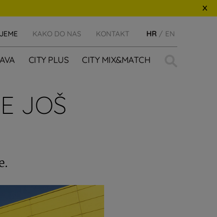
IJEME
KAKO DO NAS
KONTAKT
HR
EN
Traži:
AVA
CITY PLUS
CITY MIX&MATCH
E JOŠ
e.