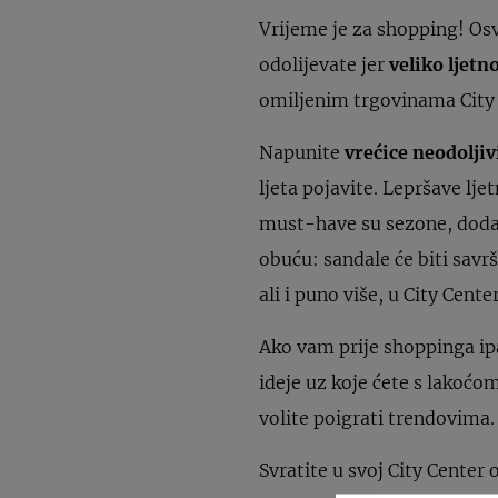
Vrijeme je za shopping! Os
odolijevate jer
veliko ljetn
omiljenim trgovinama City 
Napunite
vrećice neodolj
ljeta pojavite. Lepršave lj
must-have su sezone, dodajt
obuću: sandale će biti savrš
ali i puno više, u City Cent
Ako vam prije shoppinga i
ideje uz koje ćete s lakoćom
volite poigrati trendovima.
Svratite u svoj City Center 