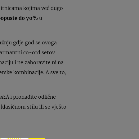
 sitnicama kojima već dugo
popuste do 70%
u
pažnju gdje god se ovoga
 šarmantni co-ord setov
aciju i ne zaboravite ni na
lerske kombinacije. A sve to,
atch
i pronađite odlične
klasičnom stilu ili se vješto