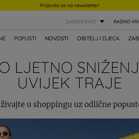
Prijavite se na newsletter!
ZAGREB EAST
RADNO VR
NE
POPUSTI
NOVOSTI
OBITELJ I DJECA
ZAB
KO LJETNO SNIŽENJ
UVIJEK TRAJE
živajte u shoppingu uz odlične popust