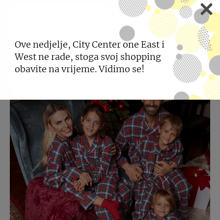
prepoznatljivog stila i dizajna i ovog Božića. S
Tezenisom je Božić drugačiji!
Ove nedjelje, City Center one East i
West ne rade, stoga svoj shopping
obavite na vrijeme. Vidimo se!