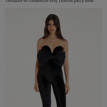
Odvažite se i odaberite svoj Tezenis party look!