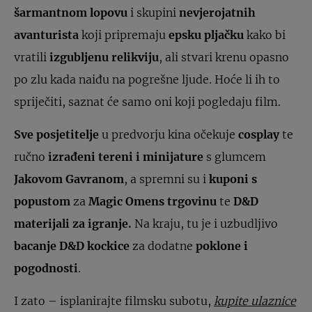
šarmantnom lopovu
i skupini
nevjerojatnih
avanturista
koji pripremaju
epsku pljačku
kako bi
vratili
izgubljenu relikviju
, ali stvari krenu opasno
po zlu kada naiđu na pogrešne ljude. Hoće li ih to
spriječiti, saznat će samo oni koji pogledaju film.
Sve posjetitelje
u predvorju kina očekuje
cosplay
te
ručno
izrađeni tereni i minijature
s glumcem
Jakovom Gavranom
, a spremni su i
kuponi s
popustom
za
Magic Omens trgovinu
te
D&D
materijali za igranje.
Na kraju, tu je i uzbudljivo
bacanje D&D kockice
za dodatne
poklone i
pogodnosti
.
I zato – isplanirajte filmsku subotu,
kupite ulaznice