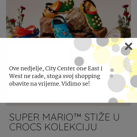
Ove nedjelje, City Center one East i
West ne rade, stoga svoj shopping
obavite na vrijeme. Vidimo se!
SUPER MARIO™ STIŽE U
CROCS KOLEKCIJU