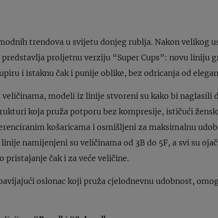
modnih trendova u svijetu donjeg rublja. Nakon velikog u
, predstavlja proljetnu verziju “Super Cups”: novu liniju g
upiru i istaknu čak i punije oblike, bez odricanja od elegan
 veličinama, modeli iz linije stvoreni su kako bi naglasili 
trukturi koja pruža potporu bez kompresije, ističući žensk
iferenciranim košaricama i osmišljeni za maksimalnu udo
 linije namijenjeni su veličinama od 3B do 5F, a svi su oj
 pristajanje čak i za veće veličine.
obavijajući oslonac koji pruža cjelodnevnu udobnost, omo