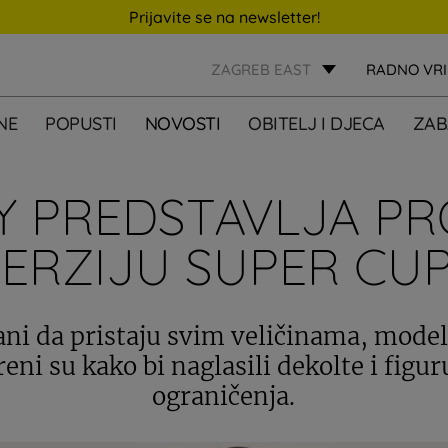
Prijavite se na newsletter!
ZAGREB EAST
RADNO VR
NE
POPUSTI
NOVOSTI
OBITELJ I DJECA
ZAB
 PREDSTAVLJA P
ERZIJU SUPER CU
ani da pristaju svim veličinama, modeli 
reni su kako bi naglasili dekolte i figur
ograničenja.