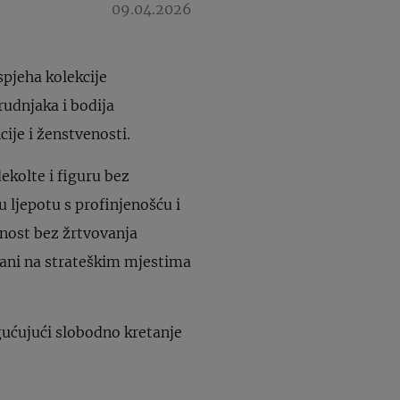
09.04.2026
spjeha kolekcije
rudnjaka i bodija
cije i ženstvenosti.
dekolte i figuru bez
u ljepotu s profinjenošću i
bnost bez žrtvovanja
ačani na strateškim mjestima
gućujući slobodno kretanje