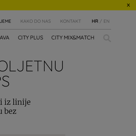
IJEME
KAKO DO NAS
KONTAKT
HR
EN
Traži:
AVA
CITY PLUS
CITY MIX&MATCH
ROLJETNU
PS
iz linije
u bez