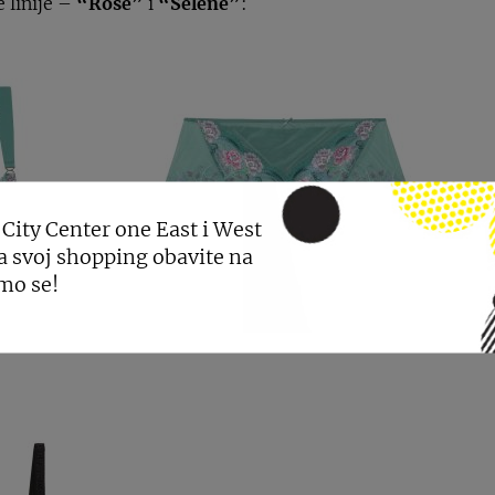
e linije –
“Rose”
i
“Selene”
:
 City Center one East i West
a svoj shopping obavite na
mo se!