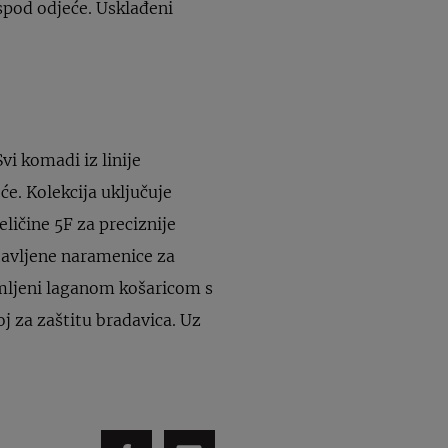
ispod odjeće. Usklađeni
vi komadi iz linije
e. Kolekcija uključuje
ličine 5F za preciznije
tavljene naramenice za
emljeni laganom košaricom s
j za zaštitu bradavica. Uz