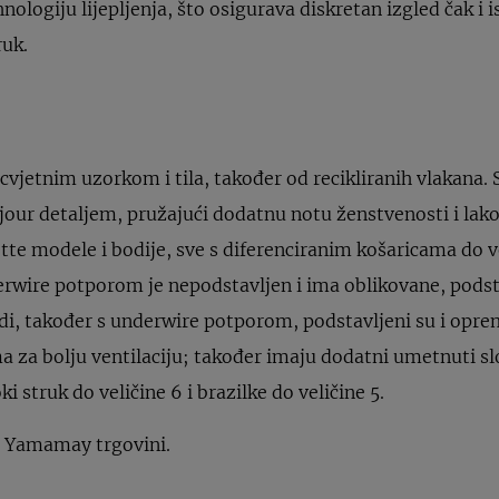
hnologiju lijepljenja, što osigurava diskretan izgled čak i 
ruk.
cvjetnim uzorkom i tila, također od recikliranih vlakana. S
our detaljem, pružajući dodatnu notu ženstvenosti i lakoć
tte modele i bodije, sve s diferenciranim košaricama do ve
derwire potporom je nepodstavljen i ima oblikovane, pods
bodi, također s underwire potporom, podstavljeni su i opr
 za bolju ventilaciju; također imaju dodatni umetnuti slo
i struk do veličine 6 i brazilke do veličine 5.
u Yamamay trgovini.