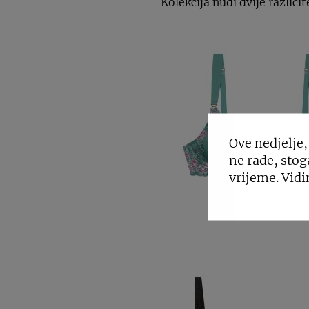
Kolekcija nudi dvije različit
Ove nedjelje,
ne rade, stog
vrijeme. Vidi