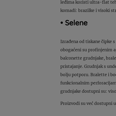
leđima koristi ultra-flat te
komadi: brazilke i visoki st
• Selene
Izrađena od tiskane čipke s 
obogaćeni su profinjenim aj
balconette grudnjake, brale
pristajanje. Grudnjak s un
bolju potporu. Bralette i 
funkcionalnim perforacijama
grudnjake dostupni su: visok
Proizvodi su već dostupni 