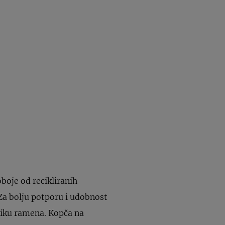
oboje od recikliranih
 Za bolju potporu i udobnost
liku ramena. Kopča na