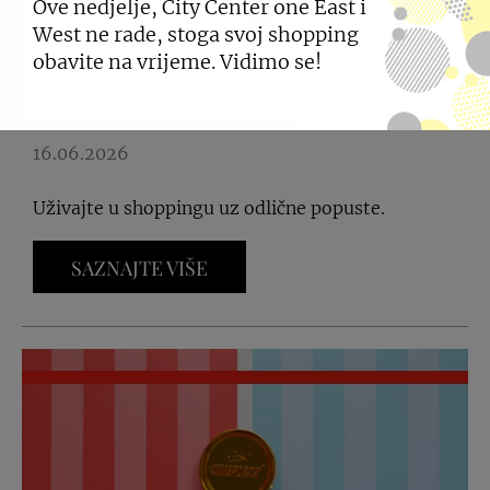
Ove nedjelje, City Center one East i
West ne rade, stoga svoj shopping
NE PROPUSTITE VELIKO
obavite na vrijeme. Vidimo se!
LJETNO SNIŽENJE
16.06.2026
Uživajte u shoppingu uz odlične popuste.
SAZNAJTE VIŠE