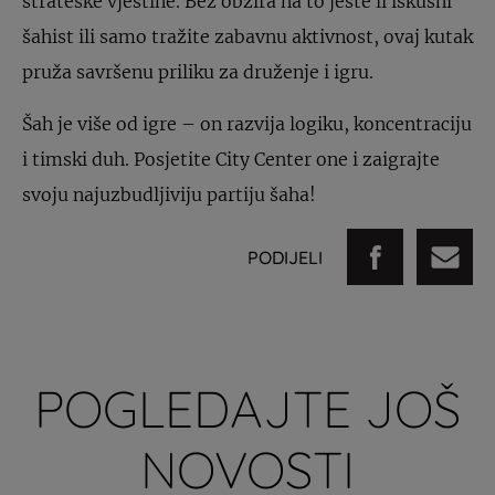
strateške vještine. Bez obzira na to jeste li iskusni
šahist ili samo tražite zabavnu aktivnost, ovaj kutak
pruža savršenu priliku za druženje i igru.
Šah je više od igre – on razvija logiku, koncentraciju
i timski duh. Posjetite City Center one i zaigrajte
svoju najuzbudljiviju partiju šaha!
PODIJELI
POGLEDAJTE JOŠ
NOVOSTI