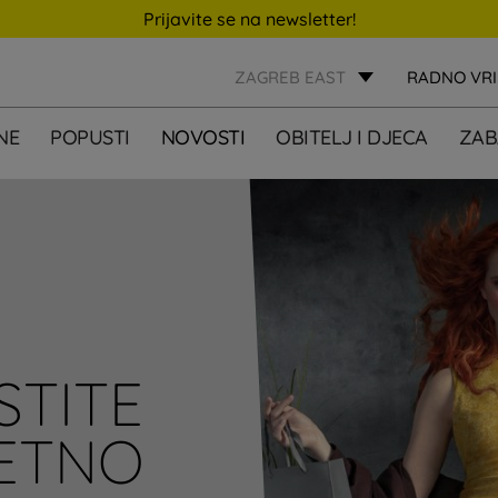
Prijavite se na newsletter!
ZAGREB EAST
RADNO VR
NE
POPUSTI
NOVOSTI
OBITELJ I DJECA
ZAB
STITE
JETNO