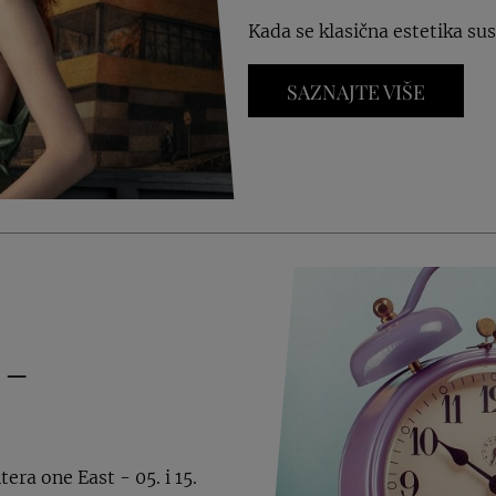
Kada se klasična estetika s
SAZNAJTE VIŠE
 –
ra one East - 05. i 15.