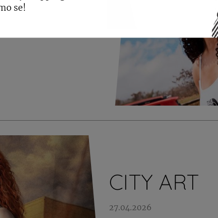
mo se!
e neće raditi 31.
CITY ART
27.04.2026