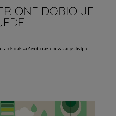
ER ONE DOBIO JE
JEDE
guran kutak za život i razmnožavanje divljih