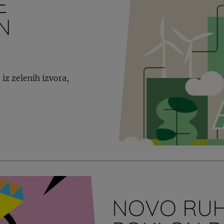
E
N
z zelenih izvora,
NOVO RUH