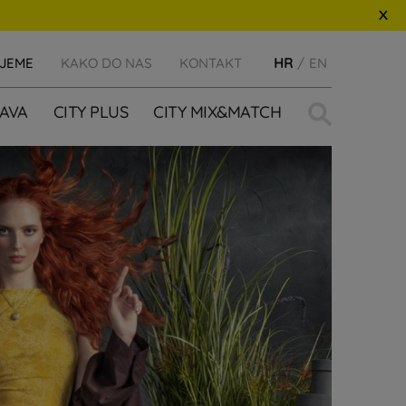
IJEME
KAKO DO NAS
KONTAKT
HR
EN
Traži:
AVA
CITY PLUS
CITY MIX&MATCH