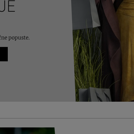
JE
čne popuste.