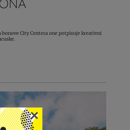
BONA
 bonove City Centera one potpisuje kreativni
ncuske.