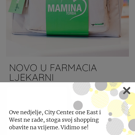
NOVO U FARMACIA
LJEKARNI
25.06.2026
Farmacia mamina torba - sigurnost, podrška i
Ove nedjelje, City Center one East i
nježnost za prve dane s bebom.
West ne rade, stoga svoj shopping
obavite na vrijeme. Vidimo se!
SAZNAJTE VIŠE