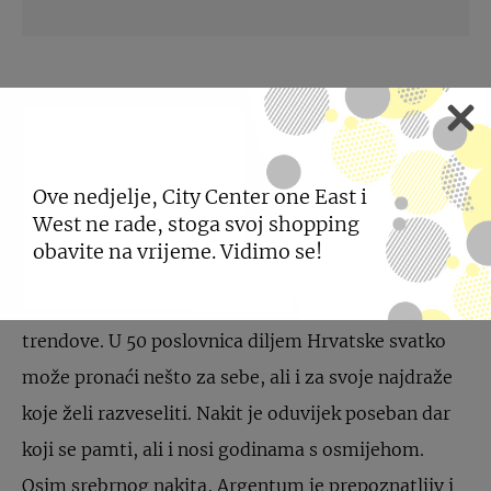
ARGENTUM
Ove nedjelje, City Center one East i
West ne rade, stoga svoj shopping
Argentum je poznati hrvatski brend nakita koji
obavite na vrijeme. Vidimo se!
svojom ponudom modnih detalja mami osmijeh na
lice brojnim zaljubljenicima u modu i modne
trendove. U 50 poslovnica diljem Hrvatske svatko
može pronaći nešto za sebe, ali i za svoje najdraže
koje želi razveseliti. Nakit je oduvijek poseban dar
koji se pamti, ali i nosi godinama s osmijehom.
Osim srebrnog nakita, Argentum je prepoznatljiv i