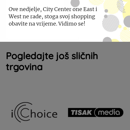
sve do djevojačke/momačke večeri.
Ove nedjelje, City Center one East i
West ne rade, stoga svoj shopping
obavite na vrijeme. Vidimo se!
Pogledajte još sličnih
trgovina