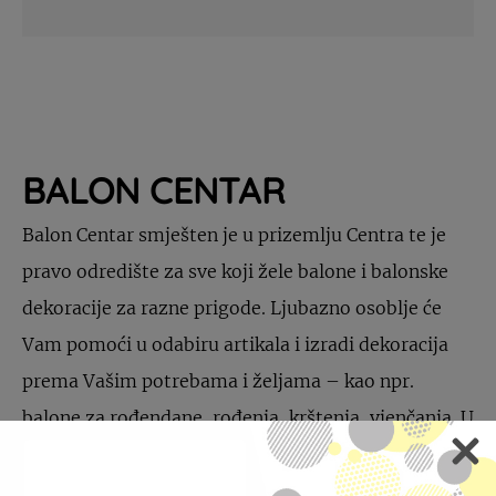
BALON CENTAR
Balon Centar smješten je u prizemlju Centra te je
pravo odredište za sve koji žele balone i balonske
dekoracije za razne prigode. Ljubazno osoblje će
Vam pomoći u odabiru artikala i izradi dekoracija
prema Vašim potrebama i željama – kao npr.
balone za rođendane, rođenja, krštenja, vjenčanja. U
Balon Centru još možete pronaći razni party
program za sve prigode od rođenja, rođendana pa