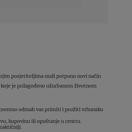
vojim posjetiteljima nudi potpuno novi način
tvo koje je prilagođeno užurbanom životnom
spremno odmah vas primiti i pružiti vrhunsku
avu, kupovinu ili opuštanje u centru.
aktičniji.