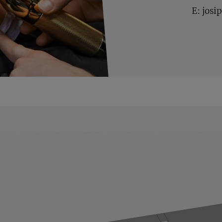
E:
josi