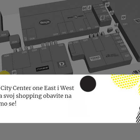
 City Center one East i West
a svoj shopping obavite na
mo se!