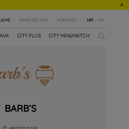
IJEME
KAKO DO NAS
KONTAKT
HR
EN
Traži:
AVA
CITY PLUS
CITY MIX&MATCH
BARB’S
T:
091/1122 134