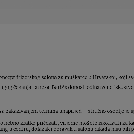
koncept frizerskog salona za muškarce u Hrvatskoj, koji s
 dugog čekanja i stresa. Barb’s donosi jedinstveno iskus
:
za zakazivanjem termina unaprijed – stručno osoblje je 
 potrebno kratko pričekati, vrijeme možete iskoristiti za k
g u centru, dolazak i boravak u salonu nikada nisu bili pr