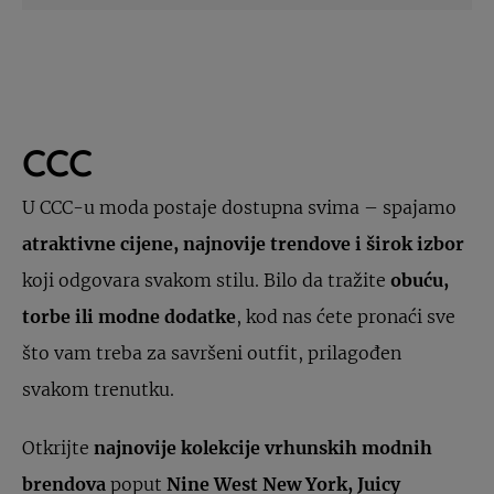
CCC
U CCC-u moda postaje dostupna svima – spajamo
atraktivne cijene, najnovije trendove i širok izbor
koji odgovara svakom stilu. Bilo da tražite
obuću,
torbe ili modne dodatke
, kod nas ćete pronaći sve
što vam treba za savršeni outfit, prilagođen
svakom trenutku.
Otkrijte
najnovije kolekcije vrhunskih modnih
brendova
poput
Nine West New York, Juicy