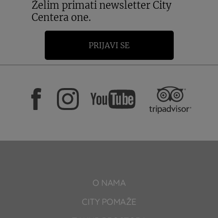
Želim primati newsletter City
Centera one.
PRIJAVI SE
O NAMA
CITY POMAŽE