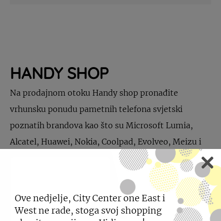
HANDY SHOP
Na prodajnom otoku Handy shop pronađite
vrhunsku ponudu pametnih telefona svjetski
poznatih brandova kao što su Microsoft Lumia,
Alcatel, Huawei, Nokia, Coolpad, Evolveo, Meizu i
Emporia.
Ove nedjelje, City Center one East i
West ne rade, stoga svoj shopping