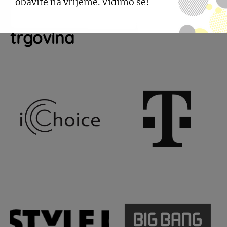
obavite na vrijeme. Vidimo se!
Pogledajte još sličnih
trgovina