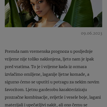
09.06.2023
Premda nam vremenska prognoza u posljednje
vrijeme nije toliko naklonjena, ljeto nam je ipak
pred vratima. To je i vrijeme kada iz ormara
izvlačimo omiljene, laganije ljetne komade, a
sigurno ćemo se uputiti u potragu za nekim novim
favoritom. Ljetnu garderobu karakteriziraju
prozračne kombinacije, svijetle i vesele boje, lagani
materijali i upečatljivi nakit, ali ono čemu se