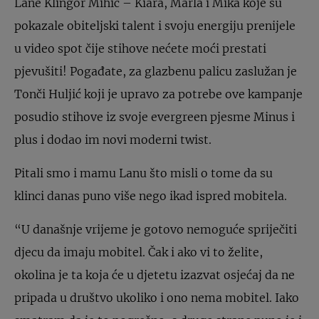
Lane Klingor Mihić – Kiara, Marla i Mika koje su
pokazale obiteljski talent i svoju energiju prenijele
u video spot čije stihove nećete moći prestati
pjevušiti! Pogađate, za glazbenu palicu zaslužan je
Tonči Huljić koji je upravo za potrebe ove kampanje
posudio stihove iz svoje evergreen pjesme Minus i
plus i dodao im novi moderni twist.
Pitali smo i mamu Lanu što misli o tome da su
klinci danas puno više nego ikad ispred mobitela.
“U današnje vrijeme je gotovo nemoguće spriječiti
djecu da imaju mobitel. Čak i ako vi to želite,
okolina je ta koja će u djetetu izazvat osjećaj da ne
pripada u društvo ukoliko i ono nema mobitel. Iako