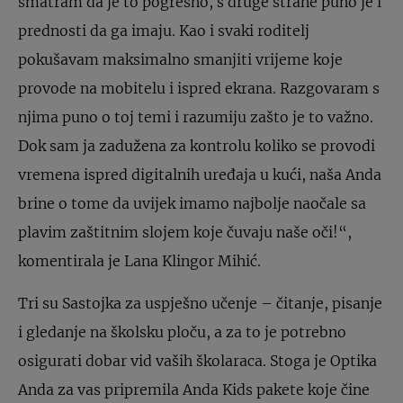
smatram da je to pogrešno, s druge strane puno je i
prednosti da ga imaju. Kao i svaki roditelj
pokušavam maksimalno smanjiti vrijeme koje
provode na mobitelu i ispred ekrana. Razgovaram s
njima puno o toj temi i razumiju zašto je to važno.
Dok sam ja zadužena za kontrolu koliko se provodi
vremena ispred digitalnih uređaja u kući, naša Anda
brine o tome da uvijek imamo najbolje naočale sa
plavim zaštitnim slojem koje čuvaju naše oči!“,
komentirala je Lana Klingor Mihić.
Tri su Sastojka za uspješno učenje – čitanje, pisanje
i gledanje na školsku ploču, a za to je potrebno
osigurati dobar vid vaših školaraca. Stoga je Optika
Anda za vas pripremila Anda Kids pakete koje čine