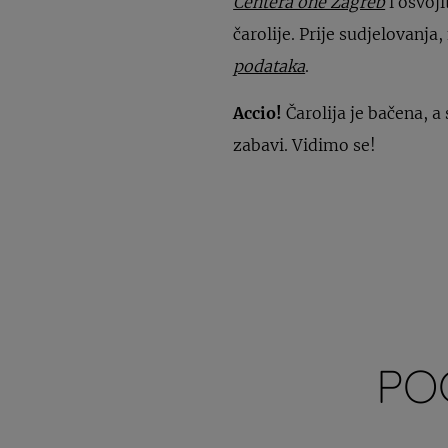
Centera one Zagreb
i osvoj
čarolije. Prije sudjelovanja
podataka
.
Accio!
Čarolija je bačena, a
zabavi. Vidimo se!
PO