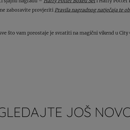
iti sjajnu nagradu –
Harry Potter Boxed Set
i Harry Potter 
, ne zaboravite provjeriti
Pravila nagradnog natječaja te ob
 sve što vam preostaje je svratiti na magični vikend u City 
GLEDAJTE JOŠ NOVO