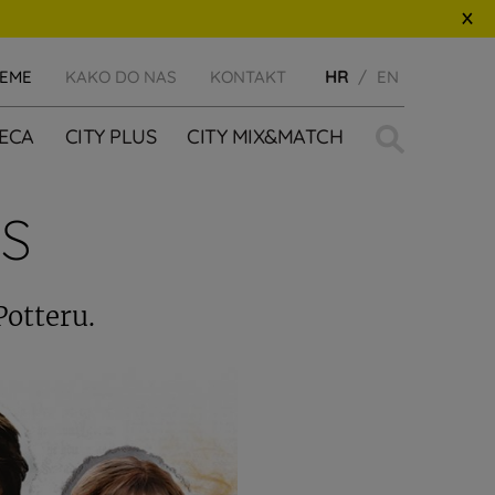
JEME
KAKO DO NAS
KONTAKT
HR
EN
Traži:
JECA
CITY PLUS
CITY MIX&MATCH
S
Potteru.