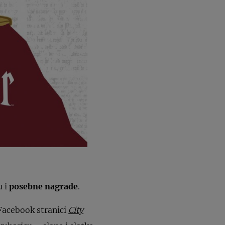
u i
posebne nagrade
.
 Facebook stranici
City