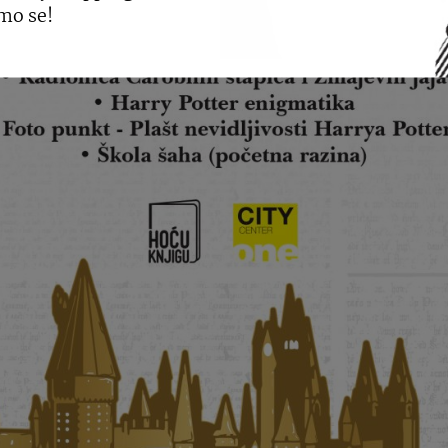
mo se!