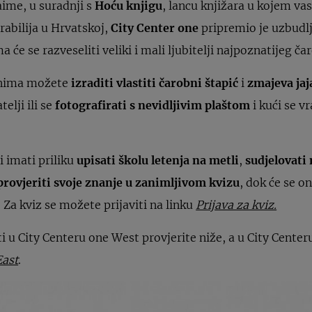
aime, u suradnji s
Hoću knjigu
, lancu knjižara u kojem va
rabilija u Hrvatskoj,
City Center one
pripremio je uzbudlj
ma će se razveseliti veliki i mali ljubitelji najpoznatijeg ča
anima možete
izraditi vlastiti čarobni štapić
i
zmajeva jaj
telji ili se
fotografirati s nevidljivim plaštom
i kući se v
i imati priliku
upisati školu letenja na metli
,
sudjelovati
provjeriti svoje znanje u zanimljivom kvizu
, dok će se o
. Za kviz se možete prijaviti na linku
Prijava za kviz.
i u City Centeru one West provjerite niže, a u City Cente
East
.