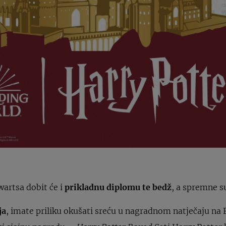
wartsa dobit će i
prikladnu diplomu te bedž
, a spremne s
ja
, imate priliku okušati sreću u nagradnom natječaju na