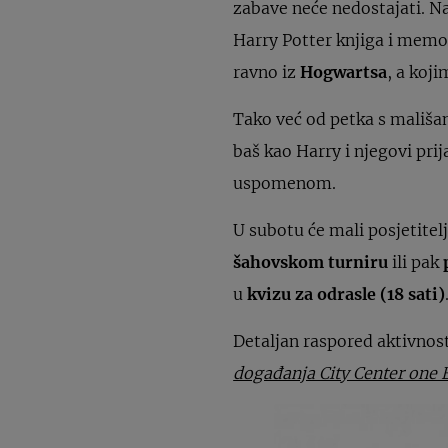
zabave neće nedostajati. N
Harry Potter knjiga i memo
ravno iz
Hogwartsa
, a koji
Tako već od petka s mališ
baš kao Harry i njegovi prija
uspomenom.
U subotu će mali posjetitelj
šahovskom turniru
ili pak
u
kvizu za odrasle (18 sati)
Detaljan raspored aktivnost
događanja City Center one 