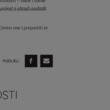
kuharicu – slane i slatke
avijest o obradi osobnih
Center one i prepustiti se
PODIJELI
STI