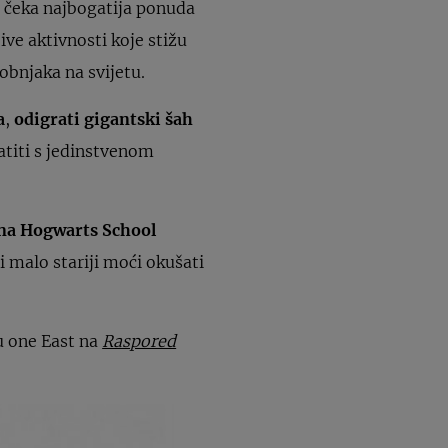
s čeka najbogatija ponuda
ive aktivnosti koje stižu
robnjaka na svijetu.
a
,
odigrati gigantski šah
ratiti s jedinstvenom
 na Hogwarts School
ni malo stariji moći okušati
ru one East na
Raspored