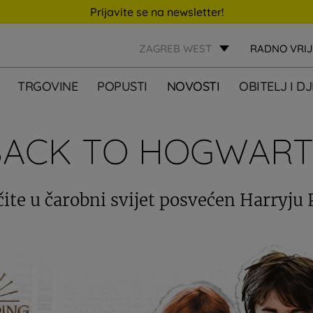
Prijavite se na newsletter!
ZAGREB WEST
RADNO VRI
TRGOVINE
POPUSTI
NOVOSTI
OBITELJ I D
BACK TO HOGWART
ite u čarobni svijet posvećen Harryju 