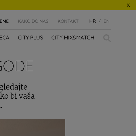
JEME
KAKO DO NAS
KONTAKT
HR
EN
Traži:
JECA
CITY PLUS
CITY MIX&MATCH
GODE
gledajte
ko bi vaša
.