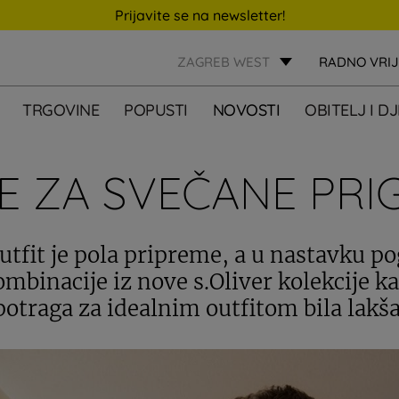
Prijavite se na newsletter!
ZAGREB WEST
RADNO VRI
TRGOVINE
POPUSTI
NOVOSTI
OBITELJ I D
JE ZA SVEČANE PRI
utfit je pola pripreme, a u nastavku po
ombinacije iz nove s.Oliver kolekcije ka
potraga za idealnim outfitom bila lakša