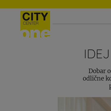
IDE
Dobar o
odlične k