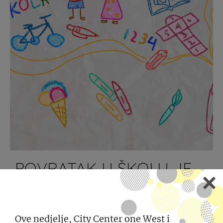
POVRATAK U ŠKOLU JE
BOLJI UZ NAGRADE
03.08.2026
Ove nedjelje, City Center one West i