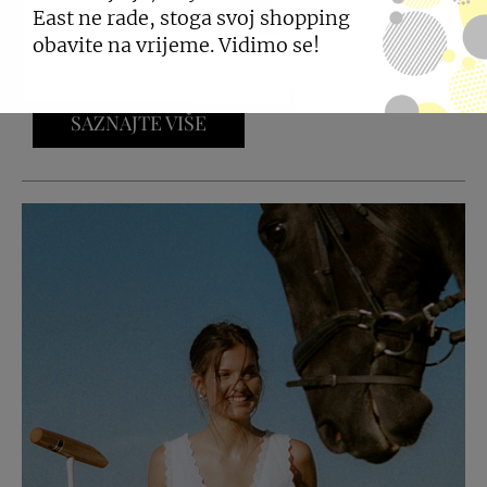
East ne rade, stoga svoj shopping
Radovi malih školaraca mogu postati dio
kampanje City Centera one, a najkreativnije čeka i
obavite na vrijeme. Vidimo se!
shopping u vrijednosti od 200€.
SAZNAJTE VIŠE