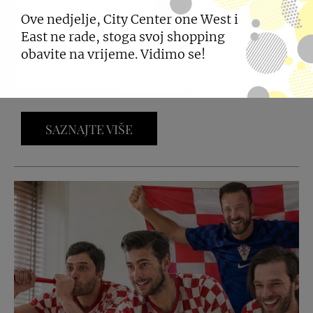
NOVOSTI IZ MOBIE
Ove nedjelje, City Center one West i
East ne rade, stoga svoj shopping
29.07.2026
obavite na vrijeme. Vidimo se!
Mobia donosi devet dodataka za bezbrižan
godišnji odmor.
SAZNAJTE VIŠE