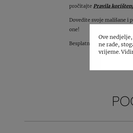
pročitajte
Pravila korištenj
Dovedite svoje mališane i p
one!
Ove nedjelje,
Besplatno pop up igralište P
ne rade, stog
vrijeme. Vidi
PO