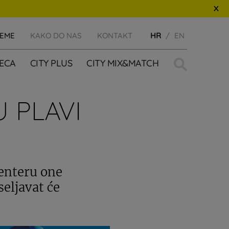
JEME
KAKO DO NAS
KONTAKT
HR
EN
Traži:
JECA
CITY PLUS
CITY MIX&MATCH
 PLAVI
Centeru one
seljavat će