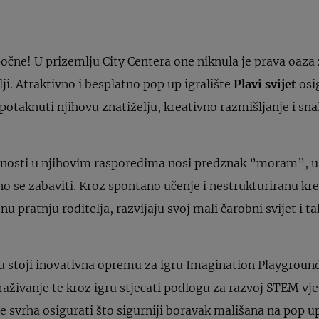
a počne! U prizemlju City Centera one niknula je prava oaz
lji. Atraktivno i besplatno pop up igralište
Plavi svijet
osi
 potaknuti njihovu znatiželju, kreativno razmišljanje i sn
nosti u njihovim rasporedima nosi predznak ”moram”, u
o se zabaviti. Kroz spontano učenje i nestrukturiranu krea
 pratnju roditelja, razvijaju svoj mali čarobni svijet i ta
u stoji inovativna opremu za igru Imagination Playground
raživanje te kroz igru stjecati podlogu za razvoj STEM vješ
 je svrha osigurati što sigurniji boravak mališana na pop u