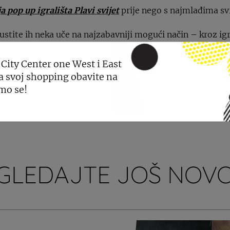
a pop up igrališta Plavi svijet
prije nego s najmlađima svr
ustite ih neka uče na najzabavniji mogući način – kroz ig
 City Center one West i East
lavi svijet pronađite i u
City Centeru one East do 13. tra
a svoj shopping obavite na
mo se!
GLEDAJTE JOŠ NOVO