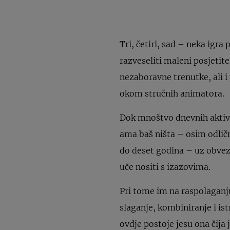
Tri, četiri, sad – neka igr
razveseliti maleni posjetite
nezaboravne trenutke, ali i
okom stručnih animatora.
Dok mnoštvo dnevnih aktiv
ama baš ništa – osim odličn
do deset godina – uz obveznu
uče nositi s izazovima.
Pri tome im na raspolaganj
slaganje, kombiniranje i ist
ovdje postoje jesu ona čija