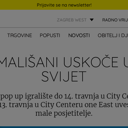
Prijavite se na newsletter!
ZAGREB WEST
RADNO VRI
TRGOVINE
POPUSTI
NOVOSTI
OBITELJ I D
MALIŠANI USKOČE U
SVIJET
pop up igralište do 14. travnja u City 
13. travnja u City Centeru one East uve
male posjetitelje.