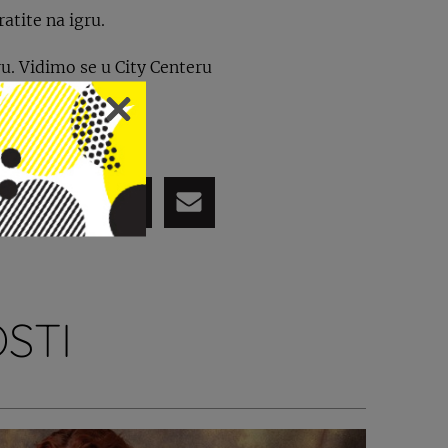
atite na igru.
ru. Vidimo se u City Centeru
vnja
.
PODIJELI
STI