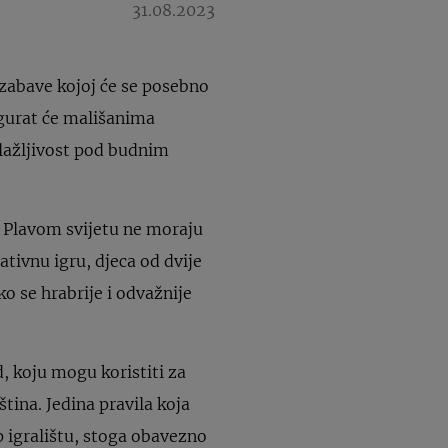
31.08.2023
a zabave kojoj će se posebno
gurat će mališanima
alažljivost pod budnim
 Plavom svijetu ne moraju
tivnu igru, djeca od dvije
ko se hrabrije i odvažnije
, koju mogu koristiti za
tina. Jedina pravila koja
p igralištu, stoga obavezno