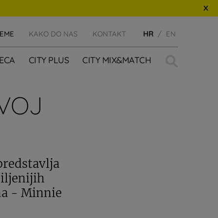
JEME
KAKO DO NAS
KONTAKT
HR
EN
Traži:
JECA
CITY PLUS
CITY MIX&MATCH
OVOJ
predstavlja
ljenijih
na - Minnie