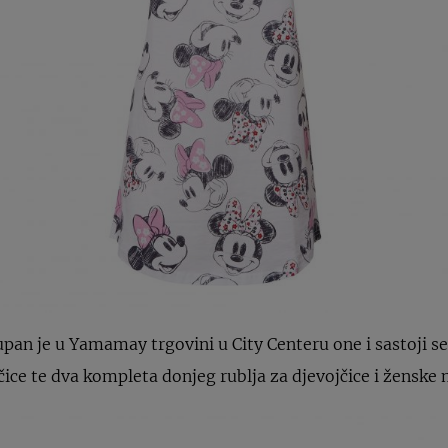
tupan je u Yamamay trgovini u City Centeru one i sastoji s
ice te dva kompleta donjeg rublja za djevojčice i ženske 