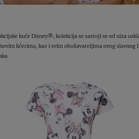
kcijske kuće Disney®, kolekcija se sastoji se od niza us
hovim kćerima, kao i svim obožavateljima ovog slavnog li
aka.