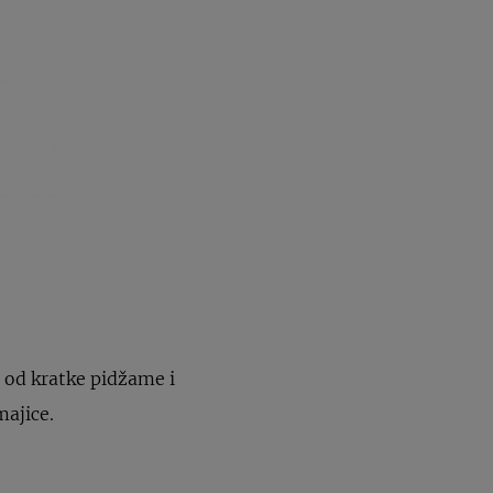
e od kratke pidžame i
majice.