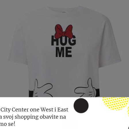
 City Center one West i East
a svoj shopping obavite na
mo se!