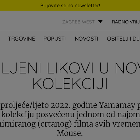
Prijavite se na newsletter!
ZAGREB WEST
RADNO VRI
TRGOVINE
POPUSTI
NOVOSTI
OBITELJ I D
LJENI LIKOVI U N
KOLEKCIJI
proljeće/ljeto 2022. godine Yamamay 
 kolekciju posvećenu jednom od najomi
animiranog (crtanog) filma svih vreme
Mouse.