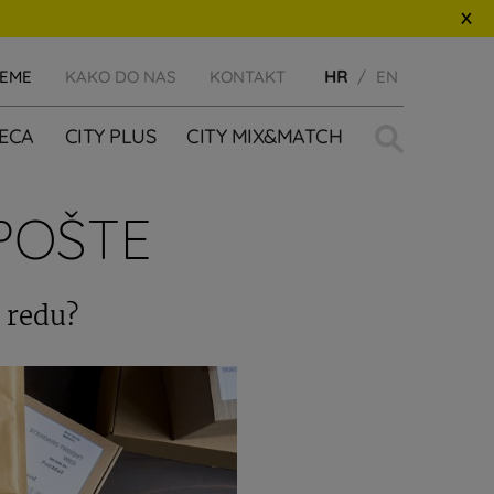
JEME
KAKO DO NAS
KONTAKT
HR
EN
Traži:
JECA
CITY PLUS
CITY MIX&MATCH
POŠTE
u redu?