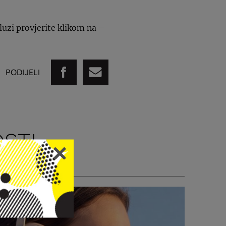
luzi provjerite klikom na –
PODIJELI
STI