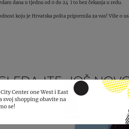
 sedam dana u tjednu od 0 do 24 i to bez čekanja u redu.
odnost koju je Hrvatska pošta pripremila za vas! Više o us
GLEDAJTE JOŠ NOVO
 City Center one West i East
a svoj shopping obavite na
mo se!