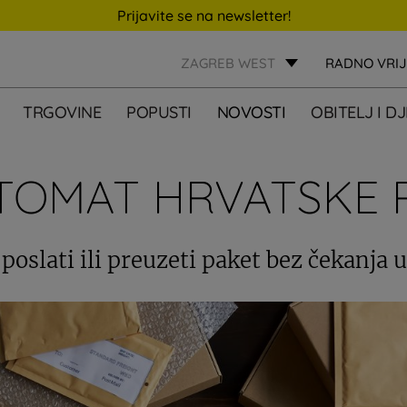
Prijavite se na newsletter!
ZAGREB WEST
RADNO VRI
TRGOVINE
POPUSTI
NOVOSTI
OBITELJ I D
TOMAT HRVATSKE 
 poslati ili preuzeti paket bez čekanja 