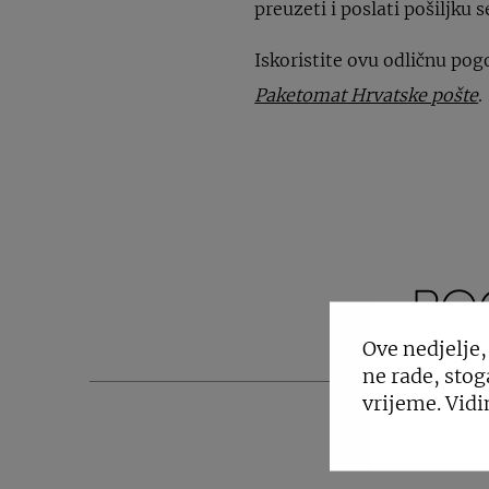
preuzeti i poslati pošiljku
Iskoristite ovu odličnu pog
Paketomat Hrvatske pošte
.
PO
Ove nedjelje,
ne rade, stog
vrijeme. Vidi