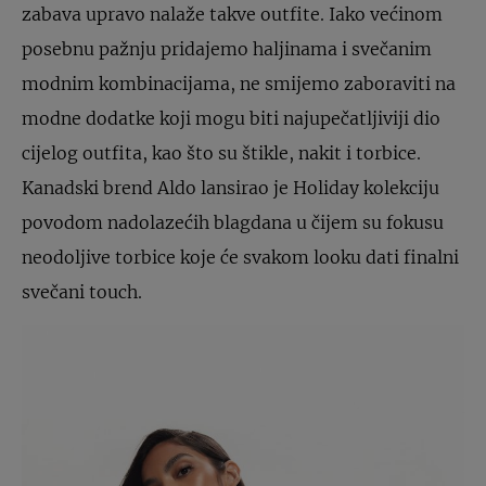
zabava upravo nalaže takve outfite. Iako većinom
posebnu pažnju pridajemo haljinama i svečanim
modnim kombinacijama, ne smijemo zaboraviti na
modne dodatke koji mogu biti najupečatljiviji dio
cijelog outfita, kao što su štikle, nakit i torbice.
Kanadski brend Aldo lansirao je Holiday kolekciju
povodom nadolazećih blagdana u čijem su fokusu
neodoljive torbice koje će svakom looku dati finalni
svečani touch.