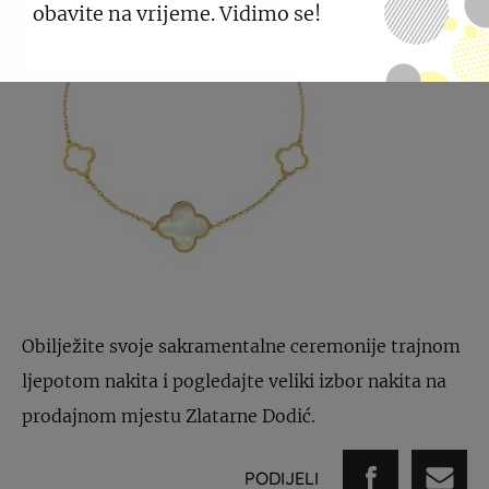
obavite na vrijeme. Vidimo se!
Obilježite svoje sakramentalne ceremonije trajnom
ljepotom nakita i pogledajte veliki izbor nakita na
prodajnom mjestu Zlatarne Dodić.
PODIJELI