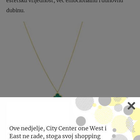
estetsku vrijednost, već emocionalnu i duhovnu
dubinu.
Ove nedjelje, City Center one West i
East ne rade, stoga svoj shopping