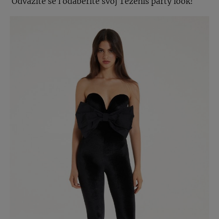
Odvažite se i odaberite svoj Tezenis party look!