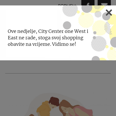
PODIJELI
Ove nedjelje, City Center one West i
POGLEDAJTE JOŠ
East ne rade, stoga svoj shopping
obavite na vrijeme. Vidimo se!
NOVOSTI