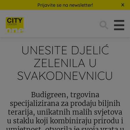
Prijavite se na newsletter!
Traži:
UNESITE DJELIĆ
ZELENILA U
SVAKODNEVNICU
Budigreen, trgovina
specijalizirana za prodaju biljnih
terarija, unikatnih malih svjetova
u staklu koji kombiniraju prirodu i
umjetnost, otvorila je svoja vrata u