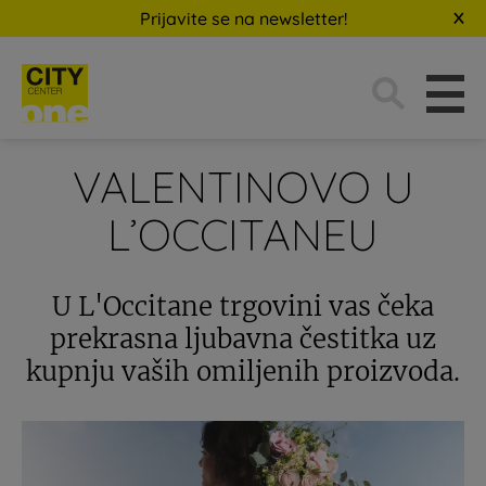
Prijavite se na newsletter!
Traži:
VALENTINOVO U
L’OCCITANEU
U L'Occitane trgovini vas čeka
prekrasna ljubavna čestitka uz
kupnju vaših omiljenih proizvoda.