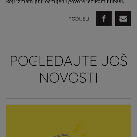
koji izmamljuju osmijeh i govore jezikom ljubavi.
PODIJELI
POGLEDAJTE JOŠ
NOVOSTI