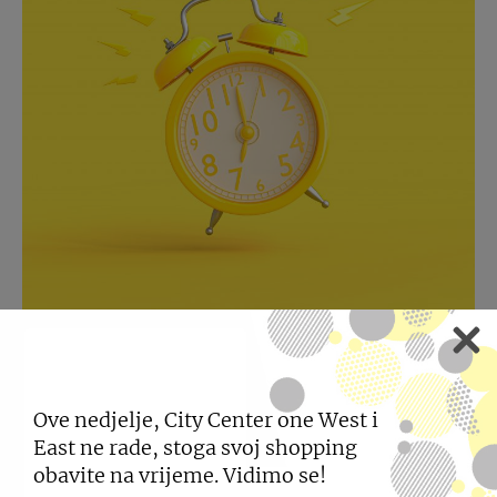
RADNE NEDJELJE
Ove nedjelje, City Center one West i
Provjerite kojim ćete nedjeljama uživati u
East ne rade, stoga svoj shopping
shoppingu u City Centeru one.
obavite na vrijeme. Vidimo se!