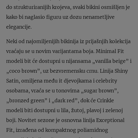
do strukturiranijih krojeva, svaki bikini osmišljen je
kako bi naglasio figuru uz dozu nenametljive
elegancije.
Neki od najomiljenijih bikinija iz prijašnjih kolekcija
vraćaju se u novim varijantama boja. Minimal Fit
modeli bit će dostupni u nijansama „vanilla beige” i
„coco brown”, uz bezvremensku crnu. Linija Shiny
Satin, omiljena među it djevojkama i celebrity
osobama, vraća se u tonovima „sugar brown”,
„bronzed green” i „dark red”, dok će Crinkle
modeli biti dostupni u lila, žutoj, plavoj i zelenoj
boji. Novitet sezone je osnovna linija Exceptional
Fit, izrađena od kompaktnog poliamidnog