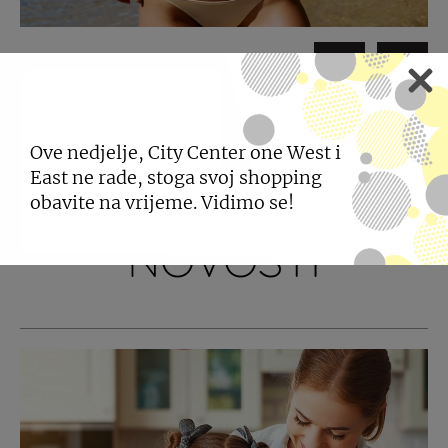
PODIJELI
Ove nedjelje, City Center one West i
East ne rade, stoga svoj shopping
POGLEDAJTE JOŠ
obavite na vrijeme. Vidimo se!
NOVOSTI