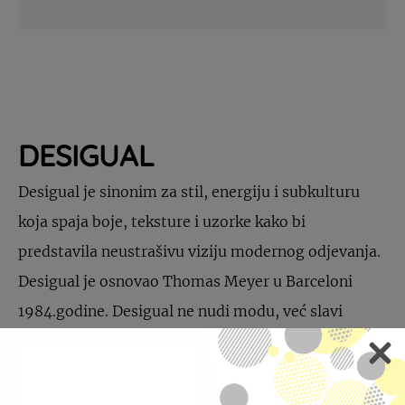
DESIGUAL
Desigual je sinonim za stil, energiju i subkulturu
koja spaja boje, teksture i uzorke kako bi
predstavila neustrašivu viziju modernog odjevanja.
Desigual je osnovao Thomas Meyer u Barceloni
1984.godine. Desigual ne nudi modu, već slavi
individualnost i inspirira promijene, kroz svoj
jedinstveni pogled na svijet stila, kroz leću moderne
bohemije.