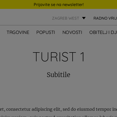
Prijavite se na newsletter!
ZAGREB WEST
RADNO VRI
TRGOVINE
POPUSTI
NOVOSTI
OBITELJ I D
TURIST 1
Subitile
, consectetur adipiscing elit, sed do eiusmod tempor inc