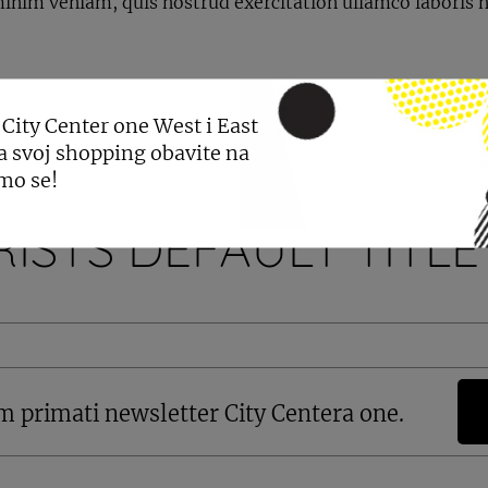
nim veniam, quis nostrud exercitation ullamco laboris ni
 City Center one West i East
a svoj shopping obavite na
mo se!
ISTS DEFAULT TITLE
m primati newsletter City Centera one.