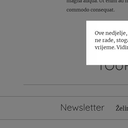
magna aliqua. Ut enim ad mi
commodo consequat.
Ove nedjelje,
ne rade, stog
vrijeme. Vidi
TOUR
Newsletter
Želi