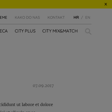
JEME
KAKO DO NAS
KONTAKT
HR
EN
Traži:
JECA
CITY PLUS
CITY MIX&MATCH
07.09.2017
ididunt ut labore et dolore