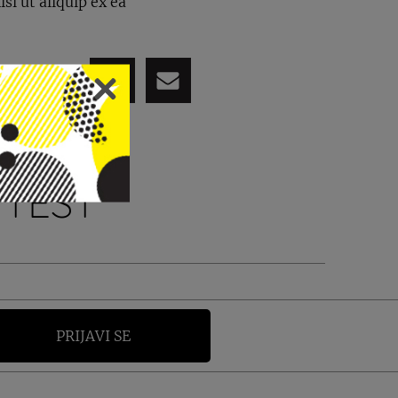
si ut aliquip ex ea
PODIJELI
 TEST
PRIJAVI SE