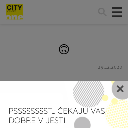
Traži:
🙃
29.12.2020
Newsletter
PSSSSSSSST... ČEKAJU VAS
Želim primati newsletter City
DOBRE VIJESTI!
Centera one.