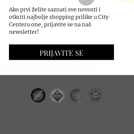
Ako prvi želite saznati sve novosti i
PRIJAVI SE
otkriti najbolje shopping prilike u City
Centeru one, prijavite se na naš
newsletter!
ZAKUP PROSTORA
PRIJAVITE SE
OGLAŠAVANJE I PROMOCIJE
CC REAL