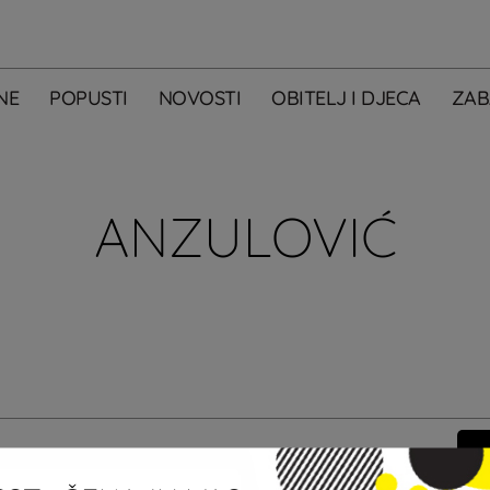
NE
POPUSTI
NOVOSTI
OBITELJ I DJECA
ZAB
ANZULOVIĆ
m primati newsletter City Centera one.