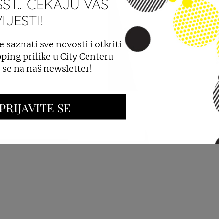
ST... ČEKAJU VAS
JESTI!
PROSTORA
OGLAŠAVANJE I PROMOCIJE
e saznati sve novosti i otkriti
ping prilike u City Centeru
e se na naš newsletter!
PRIJAVITE SE