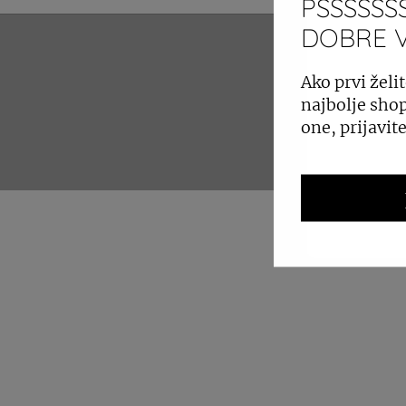
PSSSSSSS
DOBRE VI
ZAKUP 
Ako prvi želit
najbolje shop
one, prijavit