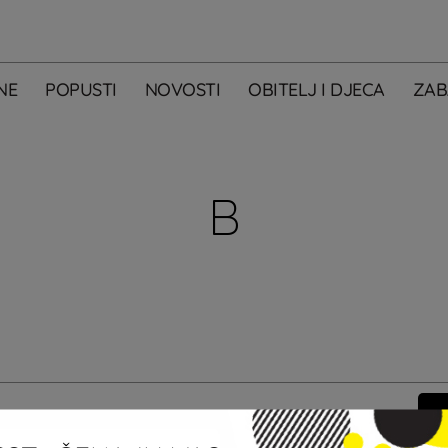
NE
POPUSTI
NOVOSTI
OBITELJ I DJECA
ZAB
B
m primati newsletter City Centera one.