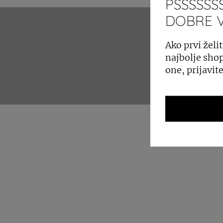
PSSSSSSS
DOBRE VI
ZAKUP 
Ako prvi želit
najbolje shop
one, prijavit