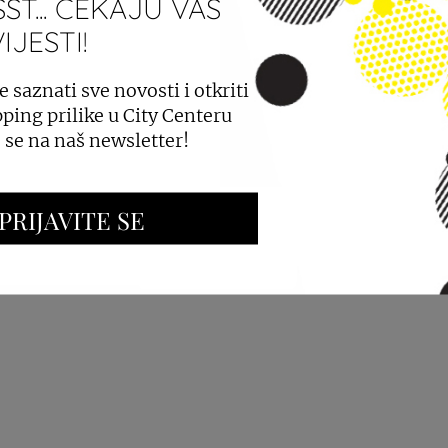
ST... ČEKAJU VAS
JESTI!
PROSTORA
OGLAŠAVANJE I PROMOCIJE
e saznati sve novosti i otkriti
ping prilike u City Centeru
e se na naš newsletter!
PRIJAVITE SE