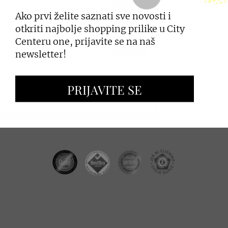
Ako prvi želite saznati sve novosti i
PRIJAVI SE
otkriti najbolje shopping prilike u City
Centeru one, prijavite se na naš
newsletter!
ZAKUP PROSTORA
PRIJAVITE SE
OGLAŠAVANJE I PROMOCIJE
CC REAL