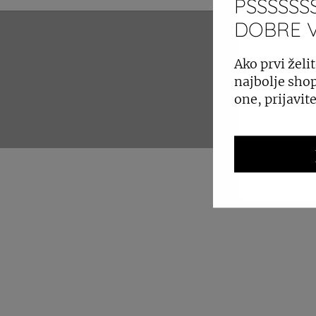
PSSSSSSS
DOBRE VI
ZAKUP 
Ako prvi želit
najbolje shop
one, prijavit