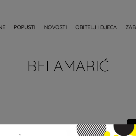
NE
POPUSTI
NOVOSTI
OBITELJ I DJECA
ZAB
BELAMARIĆ
m primati newsletter City Centera one.