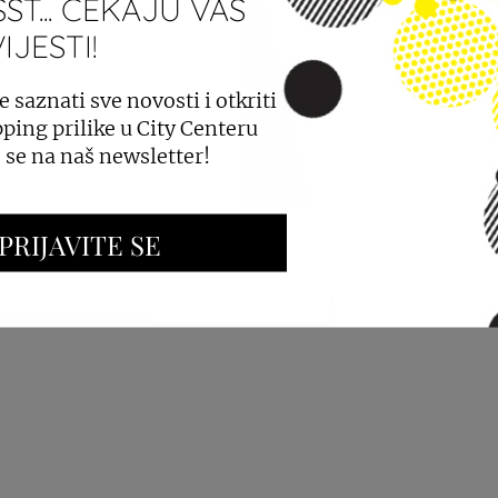
ST... ČEKAJU VAS
JESTI!
PROSTORA
OGLAŠAVANJE I PROMOCIJE
e saznati sve novosti i otkriti
ping prilike u City Centeru
e se na naš newsletter!
PRIJAVITE SE