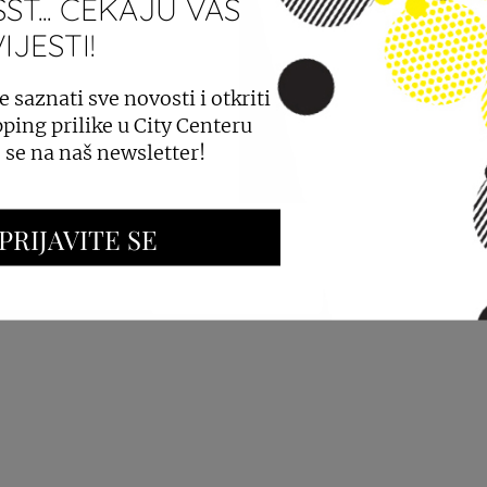
ST... ČEKAJU VAS
JESTI!
PROSTORA
OGLAŠAVANJE I PROMOCIJE
e saznati sve novosti i otkriti
ping prilike u City Centeru
e se na naš newsletter!
PRIJAVITE SE