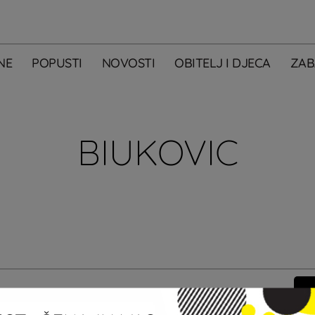
NE
POPUSTI
NOVOSTI
OBITELJ I DJECA
ZAB
BIUKOVIC
m primati newsletter City Centera one.