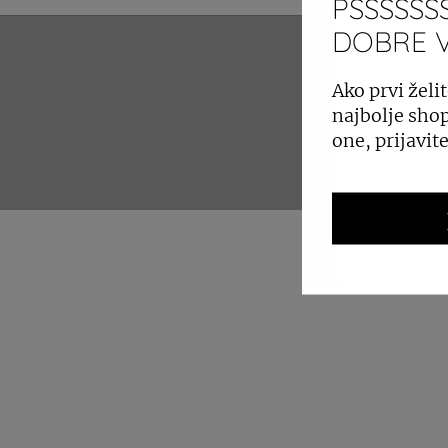
PSSSSSSS
DOBRE VI
ZAKUP 
Ako prvi želit
najbolje shop
one, prijavit