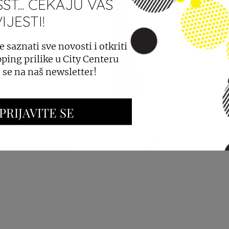
ST... ČEKAJU VAS
JESTI!
PROSTORA
OGLAŠAVANJE I PROMOCIJE
e saznati sve novosti i otkriti
ping prilike u City Centeru
e se na naš newsletter!
PRIJAVITE SE