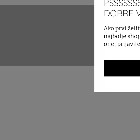
PSSSSSSS
DOBRE VI
ZAKUP 
Ako prvi želit
najbolje shop
one, prijavit