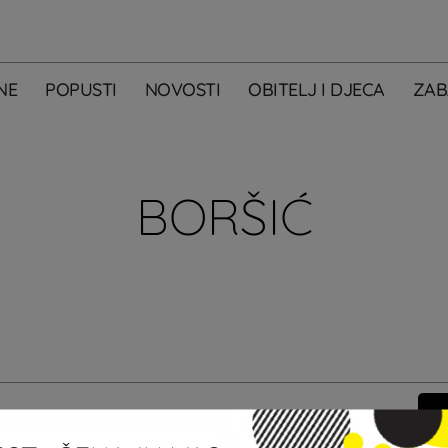
NE
POPUSTI
NOVOSTI
OBITELJ I DJECA
ZAB
BORŠIĆ
m primati newsletter City Centera one.